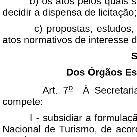
b) os atos pelos quais se v
decidir a dispensa de licitação;
c) propostas, estudos, pro
atos normativos de interesse d
S
Dos Órgãos Es
o
Art. 7
À Secretaria
compete:
I - subsidiar a formulação,
Nacional de Turismo, de acor