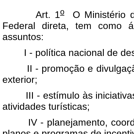
o
Art. 1
O Ministério d
Federal direta, tem como á
assuntos:
I - política nacional de des
II - promoção e divulgação 
exterior;
III - estímulo às iniciativas
atividades turísticas;
IV - planejamento, coorden
planos e programas de incenti