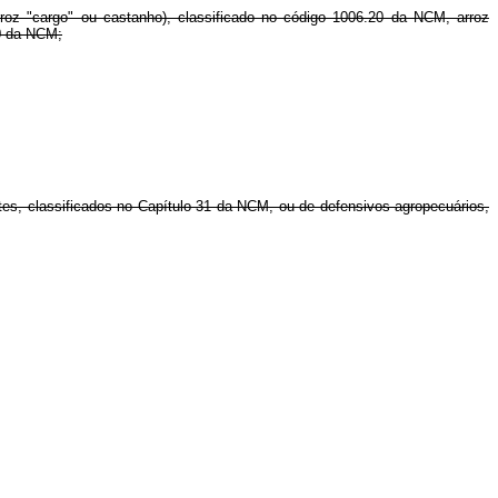
roz "cargo" ou castanho), classificado no código 1006.20 da NCM, arroz
20 da NCM;
ntes, classificados no Capítulo 31 da NCM, ou de defensivos agropecuários,