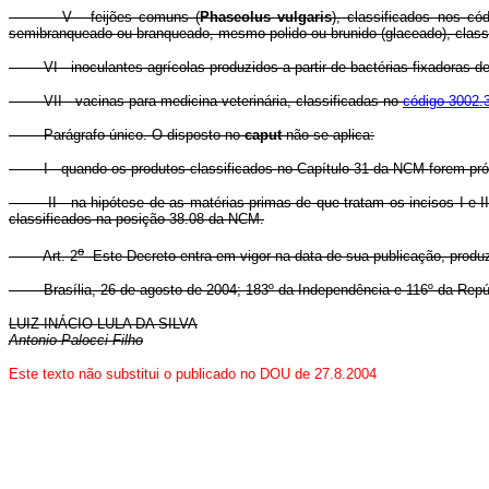
V - feijões comuns (
Phaseolus vulgaris
), classificados nos c
semibranqueado ou branqueado, mesmo polido ou brunido (glaceado), class
VI - inoculantes agrícolas produzidos a partir de bactérias fixadoras de
VII - vacinas para medicina veterinária, classificadas no
código 3002.
Parágrafo único. O disposto no
caput
não se aplica:
I - quando os produtos classificados no Capítulo 31 da NCM forem própr
II - na hipótese de as matérias-primas de que tratam os incisos I e I
classificados na posição 38.08 da NCM.
o
Art. 2
Este Decreto entra em vigor na data de sua publicação, produzin
Brasília, 26 de agosto de 2004; 183º da Independência e 116º da Repú
LUIZ INÁCIO LULA DA SILVA
Antonio Palocci Filho
Este texto não substitui o publicado no DOU de 27.8.2004