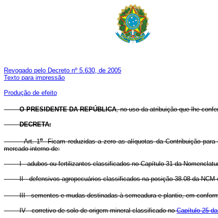
Revogado pelo Decreto nº 5.630, de 2005
Texto para impressão
Produção de efeito
O PRESIDENTE DA REPÚBLICA
, no uso da atribuição que lhe confe
DECRETA:
o
Art. 1
Ficam reduzidas a zero as alíquotas da Contribuição para 
mercado interno de:
I - adubos ou fertilizantes classificados no Capítulo 31 da Nomenclat
II - defensivos agropecuários classificados na posição 38.08 da NCM e
III - sementes e mudas destinadas à semeadura e plantio, em conform
IV - corretivo de solo de origem mineral classificado no
Capítulo 25 d