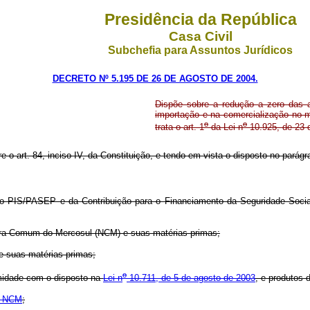
Presidência da República
Casa Civil
Subchefia para Assuntos Jurídicos
DECRETO Nº 5.195 DE 26 DE AGOSTO DE 2004.
Dispõe sobre a redução a zero das 
importação e na comercialização no me
o
o
trata o art. 1
da Lei n
10.925, de 23 d
re o art. 84, inciso IV, da Constituição, e tendo em vista o disposto no parág
o PIS/PASEP e da Contribuição para o Financiamento da Seguridade Social
ura Comum do Mercosul (NCM) e suas matérias-primas;
 suas matérias-primas;
o
idade com o disposto na
Lei n
10.711, de 5 de agosto de 2003
, e produtos 
a NCM
;