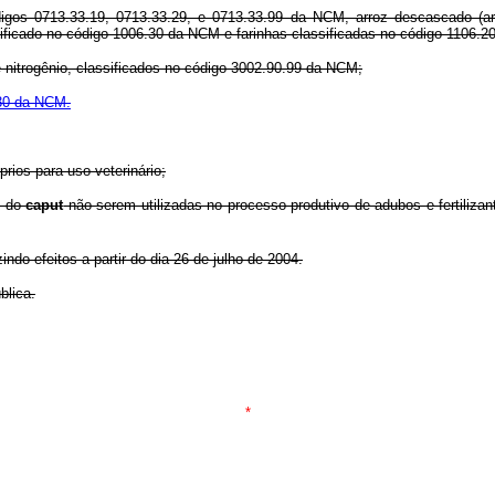
ódigos 0713.33.19, 0713.33.29, e 0713.33.99 da NCM, arroz descascado (ar
ificado no código 1006.30 da NCM e farinhas classificadas no código 1106.
 nitrogênio, classificados no código 3002.90.99 da NCM;
30 da NCM.
ios para uso veterinário;
I do
caput
não serem utilizadas no processo produtivo de adubos e fertiliza
do efeitos a partir do dia 26 de julho de 2004.
blica.
*