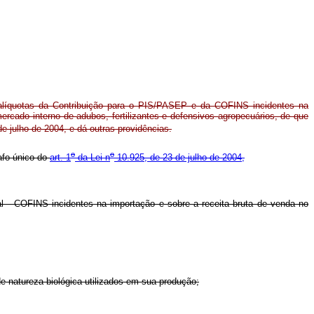
alíquotas da Contribuição para o PIS/PASEP e da COFINS incidentes na
rcado interno de adubos, fertilizantes e defensivos agropecuários, de que
e julho de 2004, e dá outras providências.
o
o
rafo único do
art. 1
da Lei n
10.925, de 23 de julho de 2004,
 - COFINS incidentes na importação e sobre a receita bruta de venda no
de natureza biológica utilizados em sua produção;