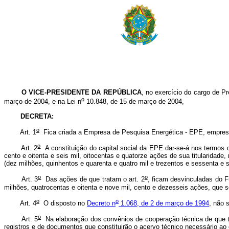
O VICE-PRESIDENTE DA REPÚBLICA
, no exercício do cargo de Pr
o
março de 2004, e na Lei n
10.848, de 15 de março de 2004,
DECRETA:
o
Art. 1
Fica criada a Empresa de Pesquisa Energética - EPE, empresa p
o
Art. 2
A constituição do capital social da EPE dar-se-á nos termos 
cento e oitenta e seis mil, oitocentas e quatorze ações de sua titularida
(dez milhões, quinhentos e quarenta e quatro mil e trezentos e sessenta e 
o
o
Art. 3
Das ações de que tratam o art. 2
, ficam desvinculadas do F
milhões, quatrocentas e oitenta e nove mil, cento e dezesseis ações, que 
o
o
Art. 4
O disposto no
Decreto n
1.068, de 2 de março de 1994
, não 
o
Art. 5
Na elaboração dos convênios de cooperação técnica de que 
registros e de documentos que constituirão o acervo técnico necessário a