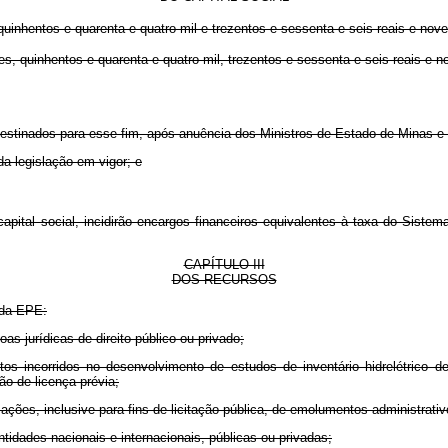
inhentos e quarenta e quatro mil e trezentos e sessenta e seis reais e noven
, quinhentos e quarenta e quatro mil, trezentos e sessenta e seis reais e no
estinados para esse fim, após anuência dos Ministros de Estado de Minas e
a legislação em vigor; e
pital social, incidirão encargos financeiros equivalentes à taxa do Siste
CAPÍTULO III
DOS RECURSOS
 da EPE:
jurídicas de direito público ou privado;
ncorridos no desenvolvimento de estudos de inventário hidrelétrico de b
o de licença prévia;
ões, inclusive para fins de licitação pública, de emolumentos administrativ
dades nacionais e internacionais, públicas ou privadas;