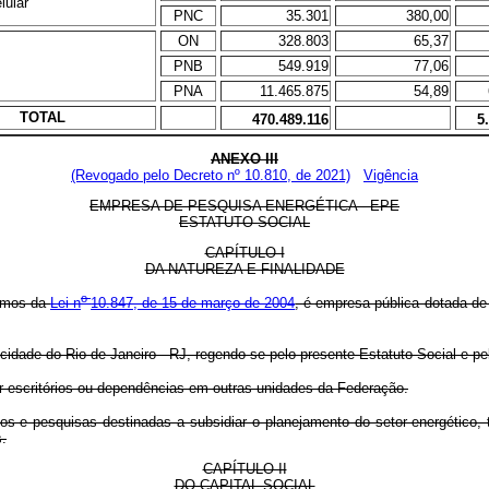
lular
PNC
35.301
380,00
ON
328.803
65,37
PNB
549.919
77,06
PNA
11.465.875
54,89
TOTAL
470.489.116
5
ANEXO III
(Revogado pelo Decreto nº 10.810, de 2021)
Vigência
EMPRESA DE PESQUISA ENERGÉTICA - EPE
ESTATUTO SOCIAL
CAPÍTULO I
DA NATUREZA E FINALIDADE
o
ermos da
Lei n
10.847, de 15 de março de 2004
, é empresa pública dotada de 
cidade do Rio de Janeiro - RJ, regendo-se pelo presente Estatuto Social e pe
 escritórios ou dependências em outras unidades da Federação.
 e pesquisas destinadas a subsidiar o planejamento do setor energético, ta
s.
CAPÍTULO II
DO CAPITAL SOCIAL