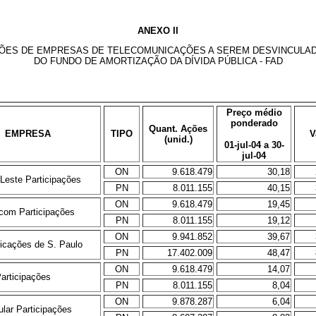
ANEXO II
ÕES DE EMPRESAS DE TELECOMUNICAÇÕES A SEREM DESVINCULA
DO FUNDO DE AMORTIZAÇÃO DA DÍVIDA PÚBLICA - FAD
Preço médio
ponderado
Quant. Ações
EMPRESA
TIPO
V
(unid.)
01-jul-04 a 30-
jul-04
ON
9.618.479
30,18
 Leste Participações
PN
8.011.155
40,15
ON
9.618.479
19,45
ecom Participações
PN
8.011.155
19,12
ON
9.941.852
39,67
icações de S. Paulo
PN
17.402.009
48,47
ON
9.618.479
14,07
articipações
PN
8.011.155
8,04
ON
9.878.287
6,04
ular Participações