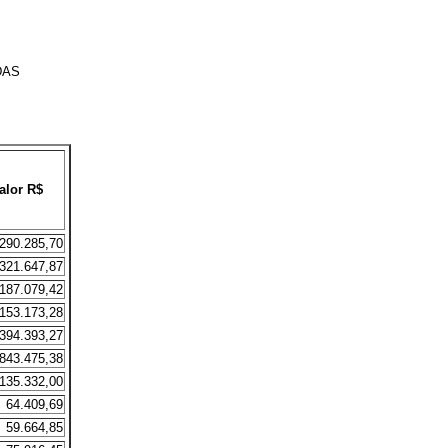
DAS
alor R$
290.285,70
321.647,87
187.079,42
153.173,28
394.393,27
843.475,38
135.332,00
64.409,69
59.664,85