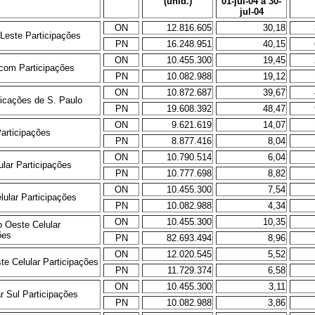
(unid.)
01-jul-04 a 30-
jul-04
ON
12.816.605
30,18
 Leste Participações
PN
16.248.951
40,15
ON
10.455.300
19,45
ecom Participações
PN
10.082.988
19,12
ON
10.872.687
39,67
icações de S. Paulo
PN
19.608.392
48,47
ON
9.621.619
14,07
articipações
PN
8.877.416
8,04
ON
10.790.514
6,04
ular Participações
PN
10.777.698
8,82
ON
10.455.300
7,54
lular Participações
PN
10.082.988
4,34
ON
10.455.300
10,35
o Oeste Celular
ões
PN
82.693.494
8,96
ON
12.020.545
5,52
te Celular Participações
PN
11.729.374
6,58
ON
10.455.300
3,11
ar Sul Participações
PN
10.082.988
3,86