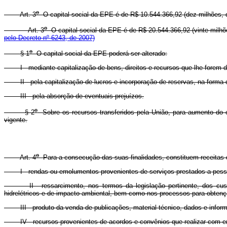
o
Art. 3
O capital social da EPE é de R$ 10.544.366,92 (dez milhões, qu
o
Art. 3
O capital social da EPE é de R$ 20.544.366,92 (vinte milhões
pelo Decreto nº 6243, de 2007)
o
§ 1
O capital social da EPE poderá ser alterado:
I - mediante capitalização de bens, direitos e recursos que lhe forem d
II - pela capitalização de lucros e incorporação de reservas, na forma d
III - pela absorção de eventuais prejuízos.
o
§ 2
Sobre os recursos transferidos pela União, para aumento do ca
vigente.
o
Art. 4
Para a consecução das suas finalidades, constituem receitas
I - rendas ou emolumentos provenientes de serviços prestados a pessoas 
II - ressarcimento, nos termos da legislação pertinente, dos custos i
hidrelétricos e de impacto ambiental, bem como nos processos para obtençã
III - produto da venda de publicações, material técnico, dados e informaç
IV - recursos provenientes de acordos e convênios que realizar com enti