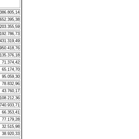
386.805,14
652.395,38
203.355,59
192.786,73
431.319,49
950.418,76
135.376,18
71.374,42
65.174,70
95.059,30
78.832,96
43.760,17
108.212,36
740.933,71
66.353,41
77.179,28
32.515,98
38.920,33