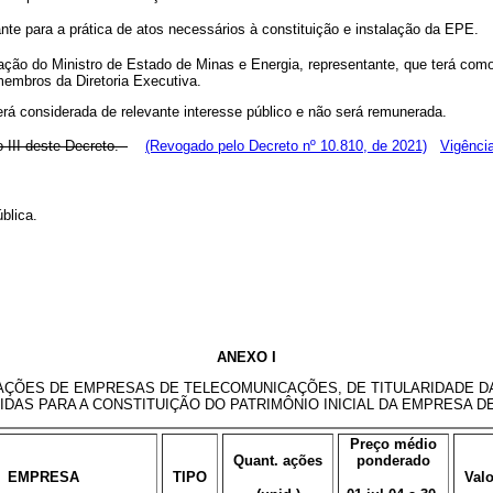
te para a prática de atos necessários à constituição e instalação da EPE.
ão do Ministro de Estado de Minas e Energia, representante, que terá como 
embros da Diretoria Executiva.
á considerada de relevante interesse público e não será remunerada.
 III deste Decreto.
(Revogado pelo Decreto nº 10.810, de 2021)
Vigênci
blica.
ANEXO I
AÇÕES DE EMPRESAS DE TELECOMUNICAÇÕES, DE TITULARIDADE D
DAS PARA A CONSTITUIÇÃO DO PATRIMÔNIO INICIAL DA EMPRESA D
Preço médio
Quant. ações
ponderado
EMPRESA
TIPO
Valo