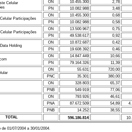
ON
10.455.300
2,78
ste Celular
ões
PN
10.082.988
3,48
ON
10.455.300
0,68
 Celular Participações
PN
10.082.988
0,58
ON
13.500.967
0,75
 Celular Participações
PN
49.538.617
0,92
ON
10.872.687
0,42
 Data Holding
PN
19.608.392
0,46
ON
14.847.449
10,66
ecom
PN
79.164.326
11,39
ON
55.631
720,00
lular
PNC
35.301
380,00
ON
328.803
65,37
PNB
549.919
77,06
ON
793.926
46,61
PNA
87.672.509
54,89
4
PNB
14.252
38,55
TOTAL
596.186.814
10.
 de 01/07/2004 a 30/01/2004.