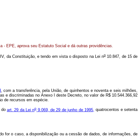
 - EPE, aprova seu Estatuto Social e dá outras providências.
o
 IV, da Constituição, e tendo em vista o disposto na Lei n
10.847, de 15 de
4
, com a transferência, pela União, de quinhentos e noventa e seis milhões,
das e discriminadas no Anexo I deste Decreto, no valor de R$ 10.544.366,92
ção de recursos em espécie.
o
s do
art. 29 da Lei n
9.069, de 29 de junho de 1995,
quatrocentos e setenta
ndo for o caso, a disponibilização ou a cessão de dados, de informações, de