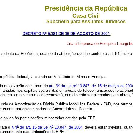
Presidência da República
Casa Civil
Subchefia para Assuntos Jurídicos
DECRETO Nº 5.184 DE 16 DE AGOSTO DE 2004.
Cria a Empresa de Pesquisa Energética
esidente da República, usando da atribuição que lhe confere o art. 84, inciso
ública federal, vinculada ao Ministério de Minas e Energia.
o
o
da autorização constante do
art. 3
da Lei n
10.847, de 15 de março de 200
de, mantidas nos capitais sociais das empresas de telecomunicações relaciona
seis reais e noventa e dois centavos), que deverão ser alienadas para obten
undo de Amortização da Dívida Pública Mobiliária Federal - FAD, nos termo
se encontram discriminadas no Anexo II deste Decreto.
se aplica às participações minoritárias detidas pela EPE.
o
o
trata o
§ 4
do art. 15 da Lei n
10.847, de 2004
, deverá estar prevista, qua
o cumprimento das atribuições da EPE.