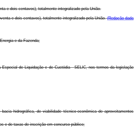
ta e dois centavos), totalmente integralizado pela União.
venta e dois centavos), totalmente integralizado pela União.
(Redação dada
 Energia e da Fazenda;
ma Especial de Liquidação e de Custódia - SELIC, nos termos da legislação
acia hidrográfica, de viabilidade técnico-econômica de aproveitamentos
os e de taxas de inscrição em concurso público;