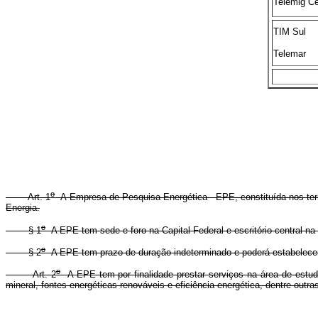
Telemig Ce
TIM Sul
Telemar
o
Art. 1
A Empresa de Pesquisa Energética - EPE, constituída nos t
Energia.
o
§ 1
A EPE tem sede e foro na Capital Federal e escritório central na 
o
§ 2
A EPE tem prazo de duração indeterminado e poderá estabelecer
o
Art. 2
A EPE tem por finalidade prestar serviços na área de estudos
mineral, fontes energéticas renováveis e eficiência energética, dentre outra