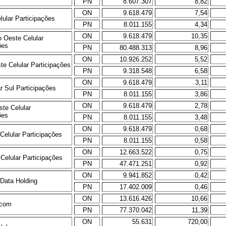
PN
8.607.307
8,82
ON
9.618.479
7,54
lular Participações
PN
8.011.155
4,34
ON
9.618.479
10,35
o Oeste Celular
ões
PN
80.488.313
8,96
ON
10.926.252
5,52
te Celular Participações
PN
9.318.548
6,58
ON
9.618.479
3,11
ar Sul Participações
PN
8.011.155
3,86
ON
9.618.479
2,78
ste Celular
ões
PN
8.011.155
3,48
ON
9.618.479
0,68
 Celular Participações
PN
8.011.155
0,58
ON
12.663.522
0,75
 Celular Participações
PN
47.471.251
0,92
ON
9.941.852
0,42
 Data Holding
PN
17.402.009
0,46
ON
13.616.426
10,66
ecom
PN
77.370.042
11,39
ON
55.631
720,00