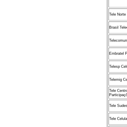
Tele Norte
Brasil Tel
Telecomun
Embratel P
Telesp Cel
Telemig Ce
Tele Centr
Participaç
Tele Sudes
Tele Celul