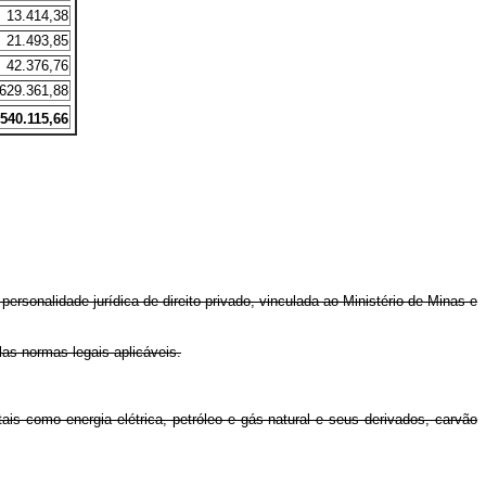
13.414,38
21.493,85
42.376,76
629.361,88
.540.115,66
personalidade jurídica de direito privado, vinculada ao Ministério de Minas e
las normas legais aplicáveis.
is como energia elétrica, petróleo e gás natural e seus derivados, carvão