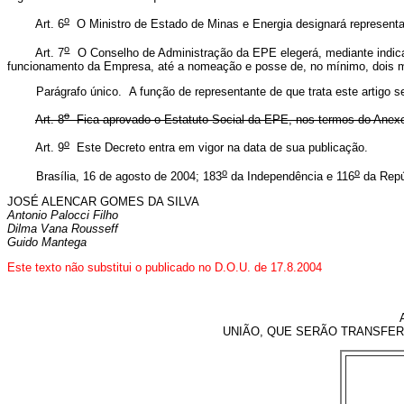
o
Art. 6
O Ministro de Estado de Minas e Energia designará representan
o
Art. 7
O Conselho de Administração da EPE elegerá, mediante indicaç
funcionamento da Empresa, até a nomeação e posse de, no mínimo, dois m
Parágrafo único. A função de representante de que trata este artigo ser
o
Art. 8
Fica aprovado o Estatuto Social da EPE, nos termos do Anexo
o
Art. 9
Este Decreto entra em vigor na data de sua publicação.
o
o
Brasília, 16 de agosto de 2004; 183
da Independência e 116
da Repú
JOSÉ ALENCAR GOMES DA SILVA
Antonio Palocci Filho
Dilma Vana Rousseff
Guido Mantega
Este texto não substitui o publicado no D.O.U. de 17.8.2004
UNIÃO, QUE SERÃO TRANSFERI