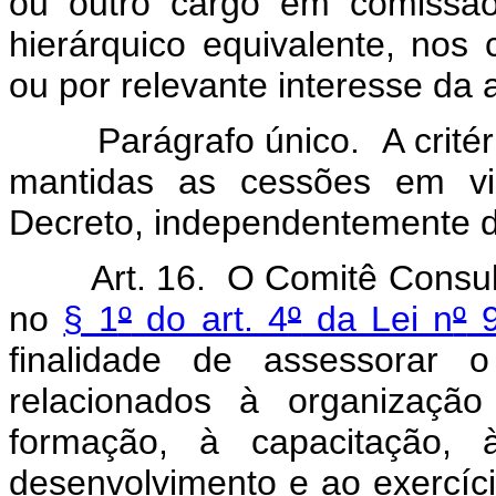
ou outro cargo em comissão
hierárquico equivalente, nos 
ou por relevante interesse da 
Parágrafo único. A critério
mantidas as cessões em vi
Decreto, independentemente 
Art. 16. O Comitê Consulti
no
§ 1
º
do art. 4
º
da Lei n
º
9
finalidade de assessorar 
relacionados à organização
formação, à capacitação,
desenvolvimento e ao exercíci