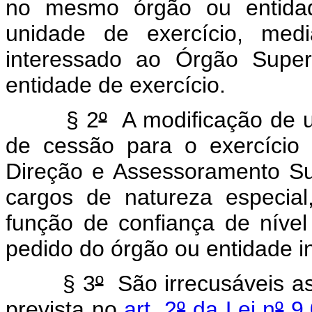
no mesmo órgão ou entidad
unidade de exercício, medi
interessado ao Órgão Super
entidade de exercício.
§ 2
º
A modificação de u
de cessão para o exercício
Direção e Assessoramento Sup
cargos de natureza especia
função de confiança de nível 
pedido do órgão ou entidade i
§ 3
º
São irrecusáveis a
prevista no
art. 2
º
da Lei n
º
9.