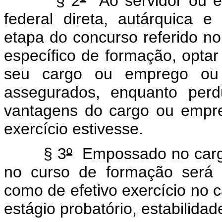
§ 2
º
Ao servidor ou e
federal direta, autárquica e
etapa do concurso referido n
específico de formação, opta
seu cargo ou emprego ou pe
assegurados, enquanto perd
vantagens do cargo ou empr
exercício estivesse.
§ 3
º
Empossado no cargo,
no curso de formação será 
como de efetivo exercício no 
estágio probatório, estabilidad