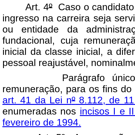
Art. 4
º
Caso o candidato 
ingresso na carreira seja ser
ou entidade da administraç
fundacional, cuja remunera
inicial da classe inicial, a 
pessoal reajustável, nominalme
Parágrafo único. Con
remuneração, para os fins do
art. 41 da Lei n
º
8.112, de 1
enumeradas nos
incisos I e I
fevereiro de 1994.