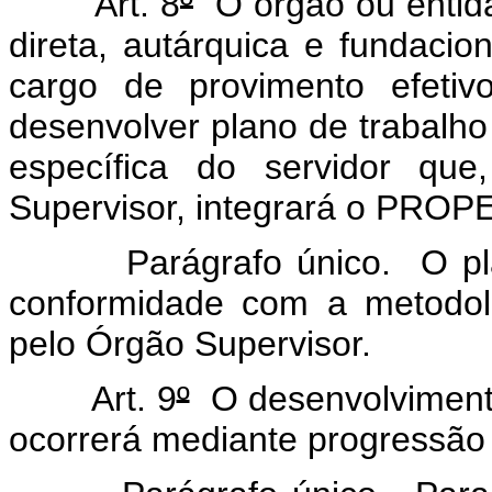
Art. 8
º
O órgão ou entida
direta, autárquica e fundacion
cargo de provimento efeti
desenvolver plano de trabalh
específica do servidor qu
Supervisor, integrará o PROP
Parágrafo único. O plano
conformidade com a metodol
pelo Órgão Supervisor.
Art. 9
º
O desenvolvimento
ocorrerá mediante progressão