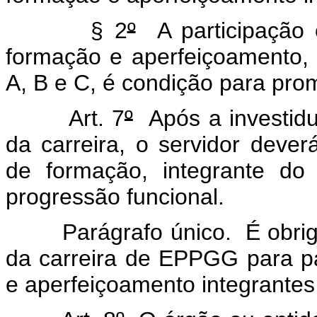
§ 2
º
A participação 
formação e aperfeiçoamento,
A, B e C, é condição para pr
Art. 7
º
Após a investidur
da carreira, o servidor deve
de formação, integrante d
progressão funcional.
Parágrafo único. É obrigatór
da carreira de EPPGG para pa
e aperfeiçoamento integrant