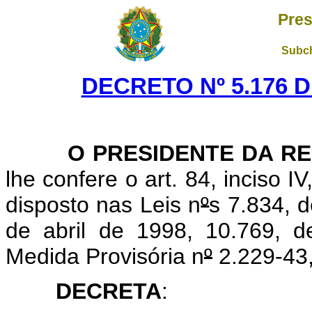
Pres
Subch
DECRETO Nº 5.176 D
O PRESIDENTE DA RE
lhe confere o art. 84, inciso I
disposto nas Leis n
º
s 7.834, 
de abril de 1998, 10.769, 
Medida Provisória n
º
2.229-43,
DECRETA
: