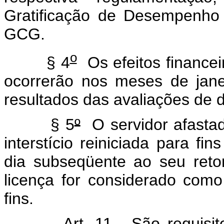
Gratificação de Desempenho 
GCG.
o
§ 4
Os efeitos financei
ocorrerão nos meses de jane
resultados das avaliações de
§ 5
º
O servidor afastad
interstício reiniciada para fi
dia subseqüente ao seu reto
licença for considerado como
fins.
Art. 11. São requisitos 