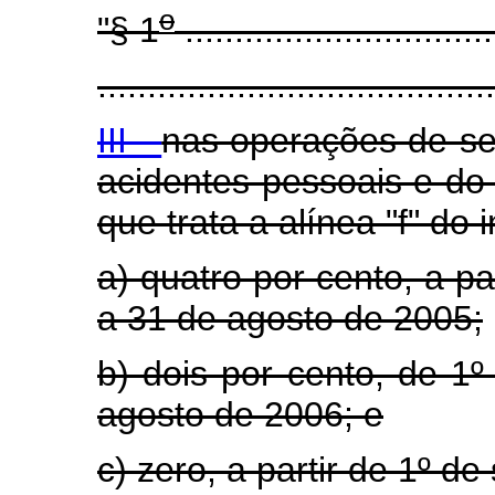
o
"§ 1
...............................
........................................
III -
nas operações de se
acidentes pessoais e do 
que trata a alínea "f" do i
a) quatro por cento, a p
a 31 de agosto de 2005;
b) dois por cento, de 1
agosto de 2006; e
c) zero, a partir de 1º d