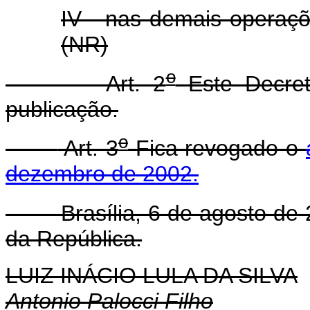
IV - nas demais operaçõ
(NR)
o
Art. 2
Este Decret
publicação.
o
Art. 3
Fica revogado o
dezembro de 2002.
Brasília, 6 de agosto de 
da República.
LUIZ INÁCIO LULA DA SILVA
Antonio Palocci Filho