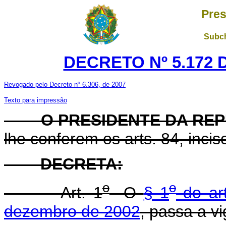
Pres
Subch
DECRETO Nº 5.172 
Revogado pelo Decreto nº 6.306, de 2007
Texto para impressão
O PRESIDENTE DA REP
lhe conferem os arts. 84, inciso
DECRETA:
o
o
Art. 1
O
§ 1
do art
dezembro de 2002
, passa a v