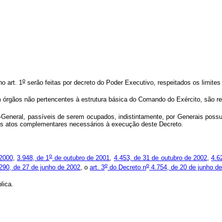
o
o art. 1
serão feitas por decreto do Poder Executivo, respeitados os limites
m órgãos não pertencentes à estrutura básica do Comando do Exército, são re
General, passíveis de serem ocupados, indistintamente, por Generais poss
á os atos complementares necessários à execução deste Decreto.
o
 2000
,
3.948, de 1
de outubro de 2001
,
4.453, de 31 de outubro de 2002
,
4.6
o
o
290, de 27 de junho de 2002
, o
art. 3
do Decreto n
4.754, de 20 de junho d
lica.