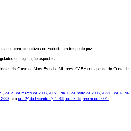
 fixados para os efetivos do Exército em tempo de paz.
gulados em legislação específica.
uidores do Curso de Altos Estudos Militares (CAEM) ou apenas do Curso de
21, de 21 de março de 2003,
4.695, de 12 de maio de 2003
,
4.880, de 18 de
o
o
e 2003
, e o
art. 2
do Decreto n
4.963, de 28 de janeiro de 2004.