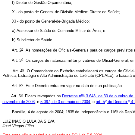
f) Diretor de Gestão Orçamentária;
X - do posto de General-de-Divisão Médico: Diretor de Saúde;
XI - do posto de General-de-Brigada Médico:
a) Assessor de Saúde de Comando Militar de Área; e
b) Subdiretor de Saúde.
o
Art. 2
As nomeações de Oficiais-Generais para os cargos previstos n
o
Art. 3
Os cargos de natureza militar privativos de Oficial-General, e
o
Art. 4
O Comandante do Exército estabelecerá os cargos de Oficial-
Política, Estratégia e Alta Administração do Exército (CPEAEx), e baixar
o
Art. 5
Este Decreto entra em vigor na data de sua publicação.
o
os
Art. 6
Ficam revogados os
Decretos n
3.648, de 30 de outubro de
o
o
novembro de 2003
, e
5.067, de 3 de maio de 2004
, o
art. 5
do Decreto
4.
o
o
Brasília, 4 de agosto de 2004; 183
da Independência e 116
da Repúb
LUIZ INÁCIO LULA DA SILVA
José Viegas Filho