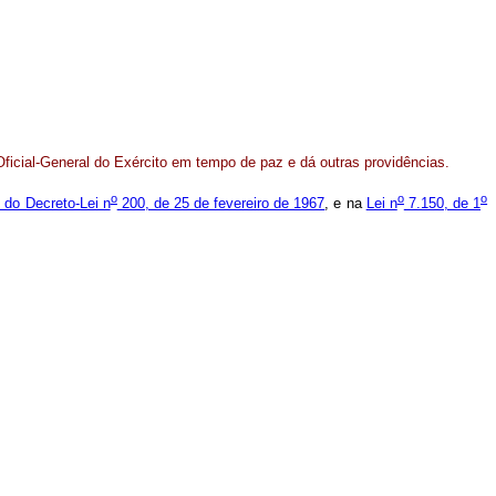
Oficial-General do Exército em tempo de paz e dá outras providências.
o
o
o
6 do Decreto-Lei n
200, de 25 de fevereiro de 1967
, e na
Lei n
7.150, de 1