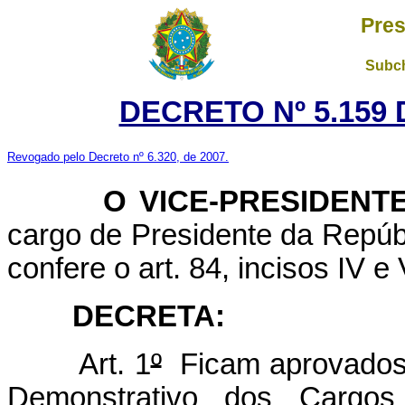
Pres
Subch
DECRETO Nº 5.159 
Revogado pelo Decreto nº 6.320, de 2007.
O
VICE-PRESIDENT
cargo de Presidente da Repúbl
confere o art. 84, incisos IV e 
DECRETA:
Art. 1
º
Ficam aprovados 
Demonstrativo dos Carg