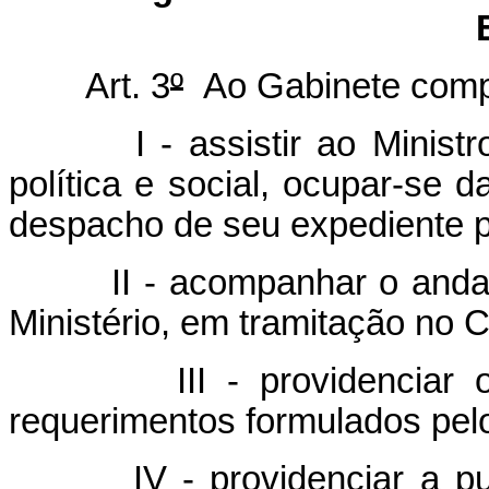
Art. 3
º
Ao Gabinete comp
I - assistir ao Ministro 
política e social, ocupar-se 
despacho de seu expediente p
II - acompanhar o andamen
Ministério, em tramitação no 
III - providenciar o at
requerimentos formulados pel
IV - providenciar a public