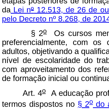
etapas posteriores de formaçã
da
Lei n
º
12.513, de 26 de ou
pelo Decreto nº 8.268, de 201
o
§ 2
Os cursos men
preferencialmente, com os
adultos, objetivando a qualifi
nível de escolaridade do tra
com aproveitamento dos referi
de formação inicial ou continu
o
Art. 4
A educação profi
o
termos dispostos no
§ 2
do a