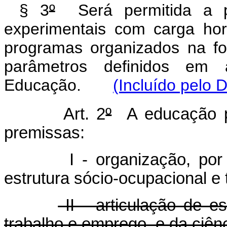
§ 3
º
Será permitida a pr
experimentais com carga hor
programas organizados na fo
parâmetros definidos em
Educação.
(Incluído pelo 
Art. 2
º
A educação pr
premissas:
I - organização, por
estrutura sócio-ocupacional e 
II - articulação de e
trabalho e emprego, e da ciênc