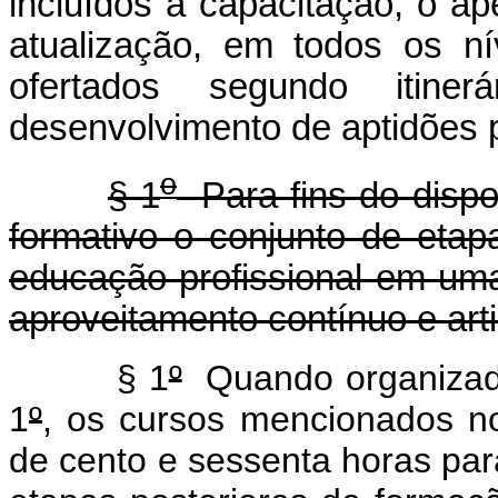
incluídos a capacitação, o ap
atualização, em todos os ní
ofertados segundo itinerá
desenvolvimento de aptidões pa
o
§ 1
Para fins do disp
formativo o conjunto de et
educação profissional em uma
aproveitamento contínuo e art
§ 1
º
Quando organizado
1
º
, os cursos mencionados 
de cento e sessenta horas para