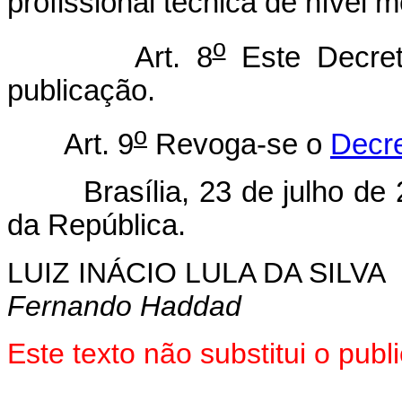
profissional técnica de nível 
o
Art. 8
Este Decret
publicação.
o
Art. 9
Revoga-se o
Decre
Brasília, 23 de julho de 
da República.
LUIZ INÁCIO LULA DA SILVA
Fernando Haddad
Este texto não substitui o pu