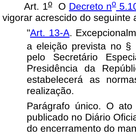
o
o
Art. 1
O
Decreto n
5.10
vigorar acrescido do seguinte a
"
Art. 13-A
. Excepcionalm
a eleição prevista no §
pelo Secretário Espec
Presidência da Repúbl
estabelecerá as norma
realização.
Parágrafo único. O ato
publicado no Diário Ofici
do encerramento do mand