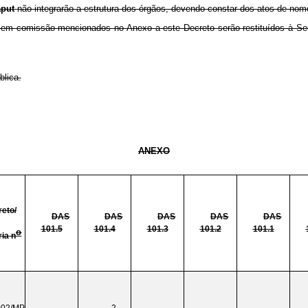
aput
não integrarão a estrutura dos órgãos, devendo constar dos atos de nome
 em comissão mencionados no Anexo a este Decreto serão restituídos à Sec
blica.
ANEXO
eto/
DAS
DAS
DAS
DAS
DAS
101.5
101.4
101.3
101.2
101.1
o
ria n
002/MP
-
2
-
-
-