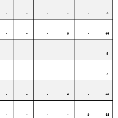
-
-
-
-
-
2
-
-
-
2
-
23
-
-
-
-
-
5
-
-
-
-
-
2
-
-
-
2
-
23
-
-
-
-
2
22