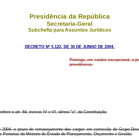
Presidência da República
Secretaria-Geral
Subchefia para Assuntos Jurídicos
DECRETO Nº 5.122, DE 30 DE JUNHO DE 2004.
Prorroga, em caráter excepcional, o 
providências.
nfere o art. 84, incisos IV e VI, alínea "a", da Constituição,
de 2004, o prazo de remanejamento dos cargos em comissão do Grupo-Dire
vas Portarias do Ministro de Estado do Planejamento, Orçamento e Gestão.