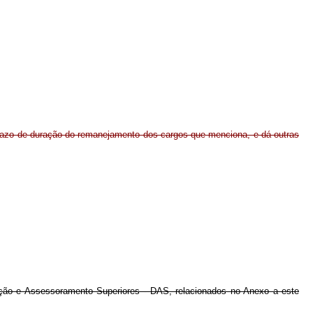
prazo de duração do remanejamento dos cargos que menciona, e dá outras
ção e Assessoramento Superiores - DAS, relacionados no Anexo a este