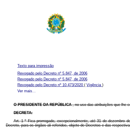
Texto para impressão
Revogado pelo Decreto nº 5.847, de 2006
Revogado pelo Decreto nº 5.847, de 2006
Revogado pelo Decreto nº 10.473/2020
(
Vigência
)
Ver mais...
O PRESIDENTE DA REPÚBLICA
, no uso das atribuições que lhe co
DECRETA:
Art. 1
º
Fica prorrogado, excepcionalmente, até 31 de dezembro 
Decreto, para os órgãos ali referidos, objeto de Decretos e das respecti