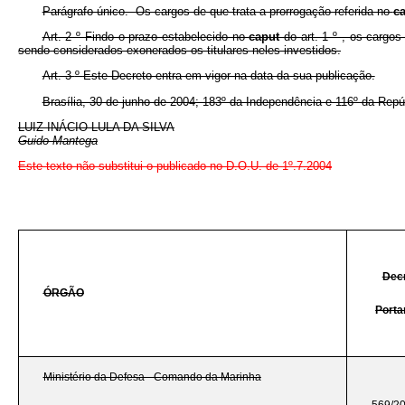
Parágrafo único. Os cargos de que trata a prorrogação referida no
c
Art. 2
º
Findo o prazo estabelecido no
caput
do art. 1
º
, os cargos
sendo considerados exonerados os titulares neles investidos.
Art. 3
º
Este Decreto entra em vigor na data da sua publicação.
Brasília, 30 de junho de 2004; 183º da Independência e 116º da Repú
LUIZ INÁCIO LULA DA SILVA
Guido Mantega
Este texto não substitui o publicado no D.O.U. de 1º.7.2004
Decr
ÓRGÃO
Porta
Ministério da Defesa - Comando da Marinha
569/2