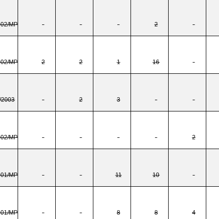
002/MP
-
-
-
2
-
002/MP
2
2
1
16
-
/2003
-
2
3
-
-
002/MP
-
-
-
-
2
001/MP
-
-
11
10
-
001/MP
-
-
8
8
4