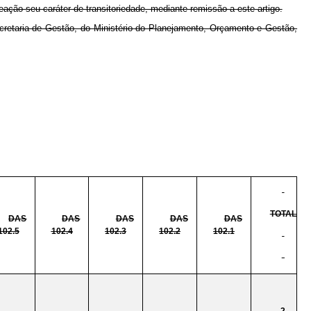
ação seu caráter de transitoriedade, mediante remissão a este artigo.
retaria de Gestão, do Ministério do Planejamento, Orçamento e Gestão,
TOTAL
DAS
DAS
DAS
DAS
DAS
102.5
102.4
102.3
102.2
102.1
-
-
-
-
-
2