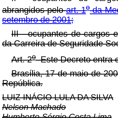
o
abrangidos pelo
art. 1
da Med
setembro de 2001;
III - ocupantes de cargos e
da Carreira de Seguridade Soc
o
Art. 2
Este Decreto entra e
Brasília, 17 de maio de 20
República.
LUIZ INÁCIO LULA DA SILVA
Nelson Machado
Humberto Sérgio Costa Lima