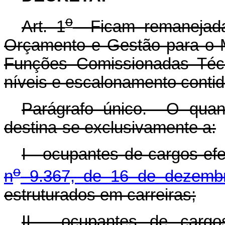
o
Art. 1
Ficam remanejadas
Orçamento e Gestão para o M
Funções Comissionadas Técn
níveis e escalonamento conti
Parágrafo único. O quant
destina-se exclusivamente a:
I - ocupantes de cargos ef
o
n
9.367, de 16 de dezemb
estruturados em carreiras;
II - ocupantes de cargo