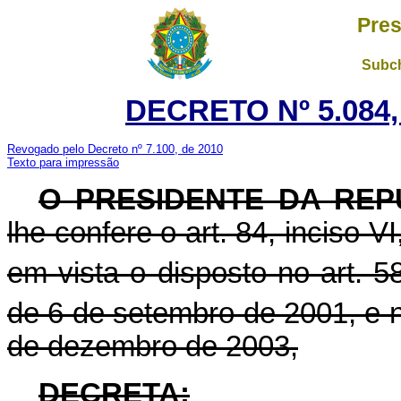
Pres
Subch
DECRETO Nº 5.084,
Revogado pelo Decreto nº 7.100, de 2010
Texto para impressão
O PRESIDENTE DA REP
lhe confere o art. 84, inciso V
em vista o disposto no art. 5
de 6 de setembro de 2001, e n
de dezembro de 2003,
DECRETA: