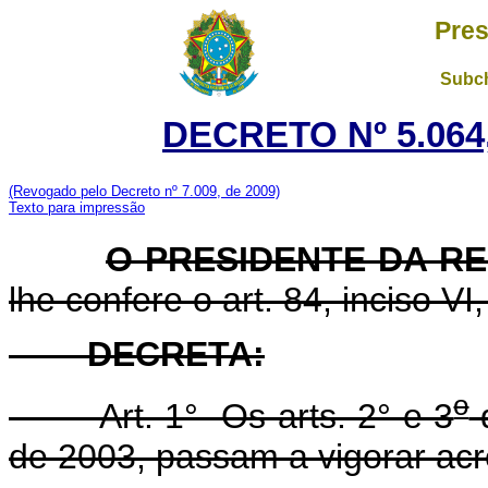
Pres
Subch
DECRETO Nº 5.064,
(Revogado pelo Decreto nº 7.009, de 2009)
Texto para impressão
O PRESIDENTE DA R
lhe confere o art. 84, inciso VI
DECRETA:
o
Art. 1° Os arts. 2° e 3
d
de 2003, passam a vigorar acr