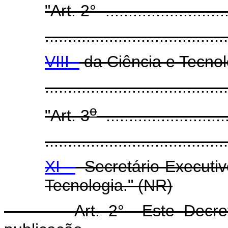
"Art. 2° ............................
........................................
VIII -
da Ciência e Tecnol
.....................................
o
"Art. 3
...........................
........................................
XI -
Secretário-Executi
Tecnologia." (NR)
Art. 2° Este Decreto e