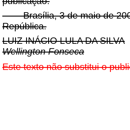
publicação.
Brasília, 3 de maio de 2004
República.
LUIZ INÁCIO LULA DA SILVA
Wellington Fonseca
Este texto não substitui o pub