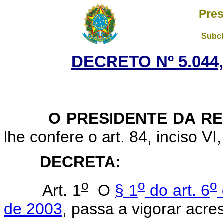
Pres
Subch
DECRETO Nº 5.044,
O PRESIDENTE DA RE
lhe confere o art. 84, inciso VI
DECRETA:
o
o
o
Art. 1
O
§ 1
do art. 6
de 2003
, passa a vigorar acre