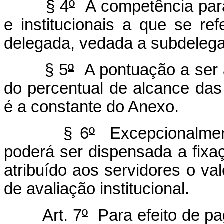
§ 4
º
A competência para
e institucionais a que se re
delegada, vedada a subdeleg
§ 5
º
A pontuação a ser a
do percentual de alcance das
é a constante do Anexo.
§ 6
º
Excepcionalmente
poderá ser dispensada a fixa
atribuído aos servidores o val
de avaliação institucional.
Art. 7
º
Para efeito de p