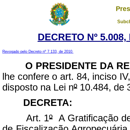
Pres
Subch
DECRETO Nº 5.008,
Revogado pelo Decreto nº 7.133, de 2010.
O PRESIDENTE DA RE
lhe confere o art. 84, inciso I
disposto na Lei n
º
10.484, de 3
DECRETA:
Art. 1
º
A Gratificação d
de Fiscalização Agropecuária