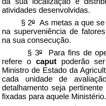
da sua localização e distri
atividades desenvolvidas.
§ 2
º
As metas a que se 
na superveniência de fatores 
na sua consecução.
§ 3
º
Para fins de ope
refere o
caput
poderão ser 
Ministro de Estado da Agricul
cada unidade de avaliaçã
detalhamento seja pertinente 
fixadas para aquele Ministério