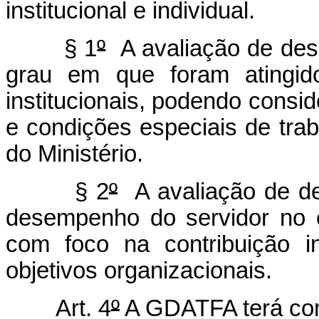
institucional e individual.
§ 1
º
A avaliação de desem
grau em que foram atingido
institucionais, podendo conside
e condições especiais de trab
do Ministério.
§ 2
º
A avaliação de des
desempenho do servidor no e
com foco na contribuição i
objetivos organizacionais.
Art. 4
º
A GDATFA terá com