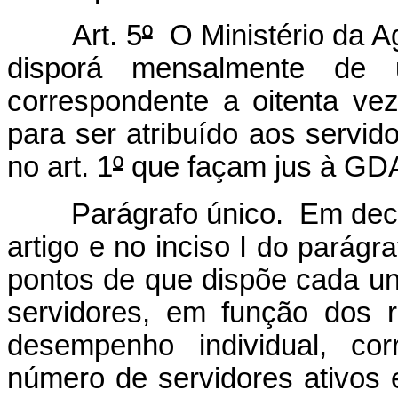
Art. 5
º
O Ministério da Ag
disporá mensalmente de 
correspondente a oitenta ve
para ser atribuído aos servid
no art. 1
º
que façam jus à GD
Parágrafo único. Em decor
artigo e no inciso I
do parágra
pontos de que dispõe cada uni
servidores, em função dos r
desempenho individual, co
número de servidores ativos