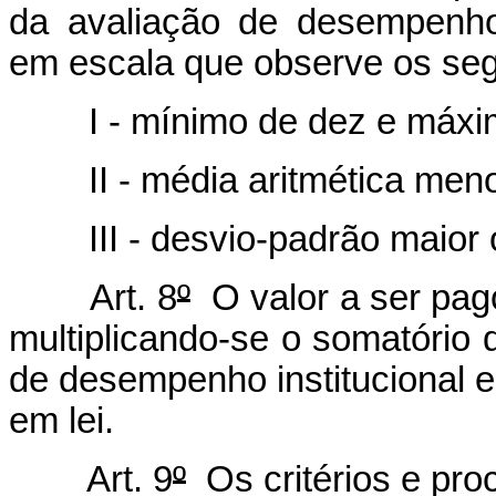
da avaliação de desempenho
em escala que observe os seg
I - mínimo de dez e máximo
II - média aritmética menor 
III - desvio-padrão maior ou
Art. 8
º
O valor a ser pag
multiplicando-se o somatório 
de desempenho institucional e 
em lei.
Art. 9
º
Os critérios e pro