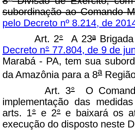
8
Divisão de Exército, com
subordinação ao Comando Mil
pelo Decreto nº 8.214, de 201
Art. 2
°
A 23
ª
Brigada 
Decreto n
°
77.804, de 9 de ju
Marabá - PA, tem sua subord
a
da Amazônia para a 8
Região 
Art. 3
°
O Comandant
implementação das medidas 
arts. 1
°
e 2
°
e baixará os a
execução do disposto neste D