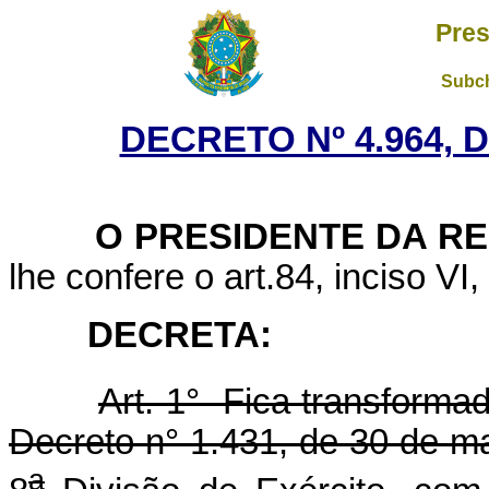
Pres
Subch
DECRETO Nº 4.964, D
O PRESIDENTE DA RE
lhe confere o art.84, inciso VI,
DECRETA:
Art. 1° Fica transforma
Decreto n° 1.431, de 30 de ma
a