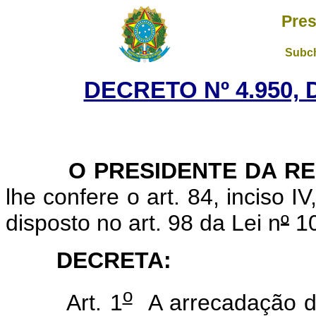
Pres
Subch
DECRETO Nº 4.950, 
O PRESIDENTE DA RE
lhe confere o art. 84, inciso I
disposto no art. 98 da Lei n
º
10
DECRETA:
o
Art. 1
A arrecadação de