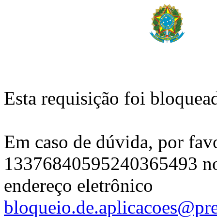
Esta requisição foi bloquea
Em caso de dúvida, por fav
13376840595240365493 no 
endereço eletrônico
bloqueio.de.aplicacoes@pre